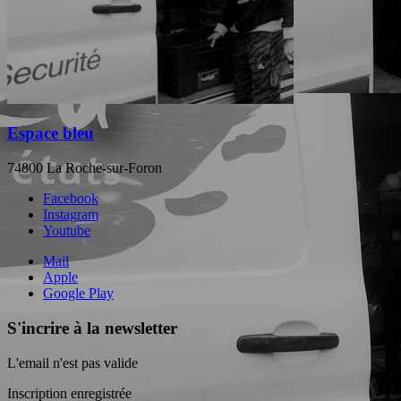
Espace bleu
74800 La Roche-sur-Foron
Facebook
Instagram
Youtube
Mail
Apple
Google Play
S'incrire à la newsletter
L'email n'est pas valide
Inscription enregistrée