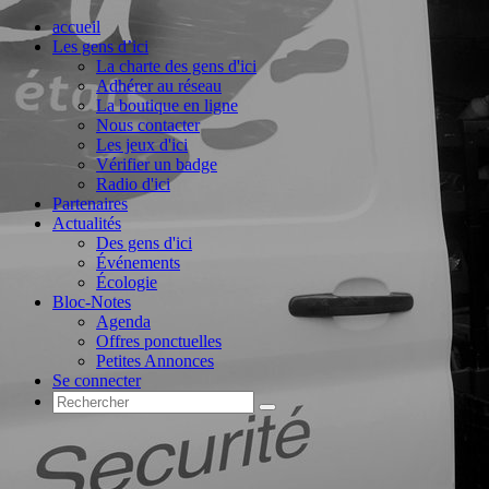
accueil
Les gens d’ici
La charte des gens d'ici
Adhérer au réseau
La boutique en ligne
Nous contacter
Les jeux d'ici
Vérifier un badge
Radio d'ici
Partenaires
Actualités
Des gens d'ici
Événements
Écologie
Bloc-Notes
Agenda
Offres ponctuelles
Petites Annonces
Se connecter