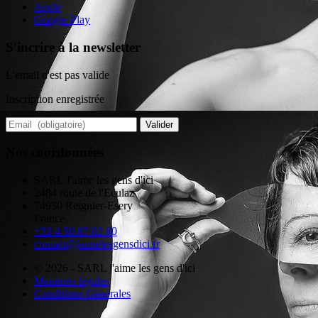
Apple
Google Play
S'incrire à la newsletter
L'email n'est pas valide
Inscription enregistrée
Valider
Nos coordonnées
SARL J'aime les gens d'ici
2484 route de l'Eculaz
74930 Reignier-Esery
France
+33 4 50 87 02 80
contact@jaimelesgensdici.fr
© 2026 - SARL j'aime les gens d'ici
Mentions légales
Conditions Générales