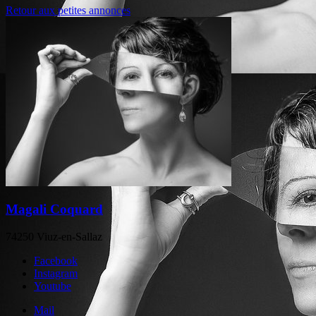
Retour aux petites annonces
Magali Coquard
74250 Viuz-en-Sallaz
Facebook
Instagram
Youtube
Mail