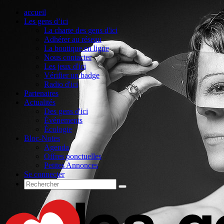
accueil
Les gens d’ici
La charte des gens d'ici
Adhérer au réseau
La boutique en ligne
Nous contacter
Les jeux d'ici
Vérifier un badge
Radio d'ici
Partenaires
Actualités
Des gens d'ici
Événements
Écologie
Bloc-Notes
Agenda
Offres ponctuelles
Petites Annonces
Se connecter