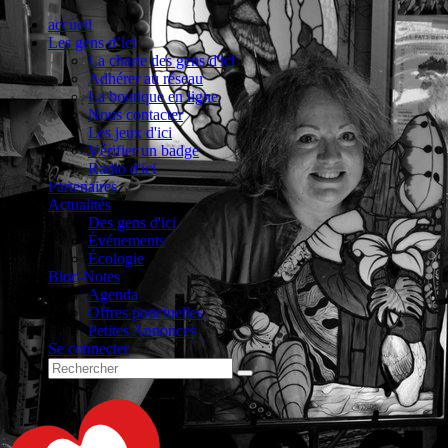
accueil
Les gens d’ici
La charte des gens d'ici
Adhérer au réseau
La boutique en ligne
Nous contacter
Les jeux d'ici
Vérifier un badge
Radio d'ici
Partenaires
Actualités
Des gens d'ici
Événements
Écologie
Bloc-Notes
Agenda
Offres ponctuelles
Petites Annonces
Se connecter