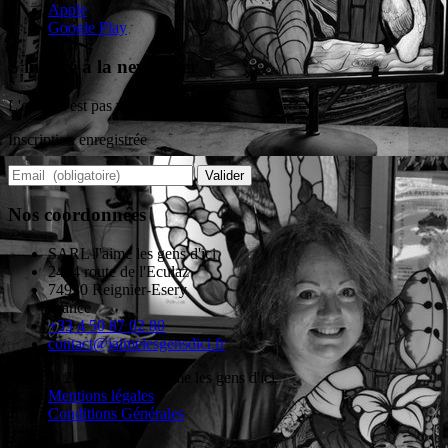
Apple
Google Play
S'incrire à la newsletter
L'email n'est pas valide
Inscription enregistrée
Valider
Nos coordonnées
SARL J'aime les gens d'ici
2484 route de l'Eculaz
74930 Reignier-Esery
France
+33 4 50 87 02 80
contact@jaimelesgensdici.fr
© 2026 - SARL j'aime les gens d'ici
Mentions légales
Conditions Générales