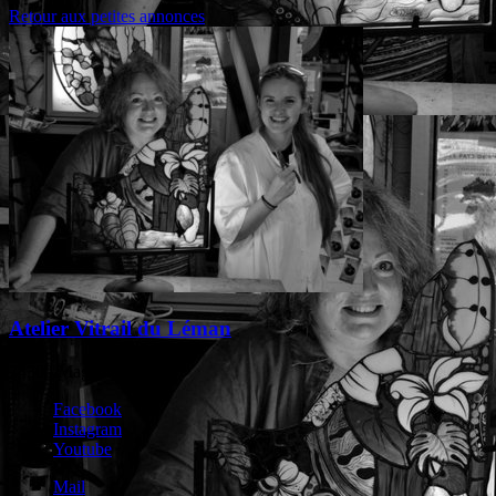
Retour aux petites annonces
Atelier Vitrail du Léman
74300 Magland
Facebook
Instagram
Youtube
Mail