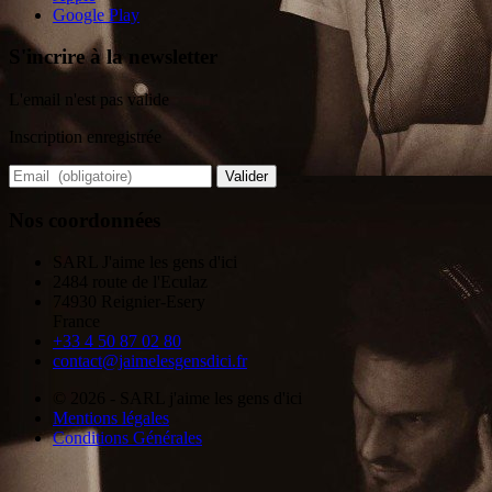
Google Play
S'incrire à la newsletter
L'email n'est pas valide
Inscription enregistrée
Valider
Nos coordonnées
SARL J'aime les gens d'ici
2484 route de l'Eculaz
74930 Reignier-Esery
France
+33 4 50 87 02 80
contact@jaimelesgensdici.fr
© 2026 - SARL j'aime les gens d'ici
Mentions légales
Conditions Générales