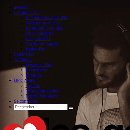
accueil
Les gens d’ici
La charte des gens d'ici
Adhérer au réseau
La boutique en ligne
Nous contacter
Les jeux d'ici
Vérifier un badge
Radio d'ici
Partenaires
Actualités
Des gens d'ici
Événements
Écologie
Bloc-Notes
Agenda
Offres ponctuelles
Petites Annonces
Se connecter