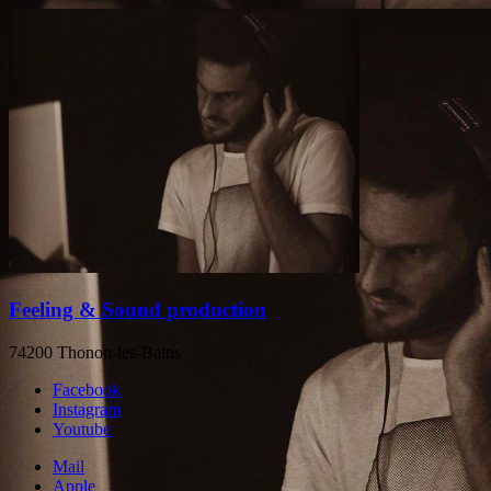
Feeling & Sound production
74200 Thonon-les-Bains
Facebook
Instagram
Youtube
Mail
Apple