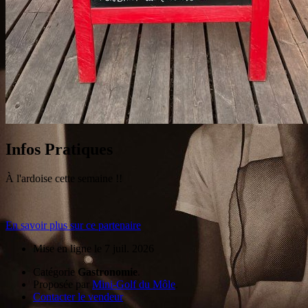
Infos Pratiques
À l'ardoise cette semaine !!
En savoir plus sur ce partenaire
Mise en ligne le 7 juil. 2026
Catégorie
Gastronomie
.
Proposée par
Mini-Golf du Môle
.
Contacter le vendeur