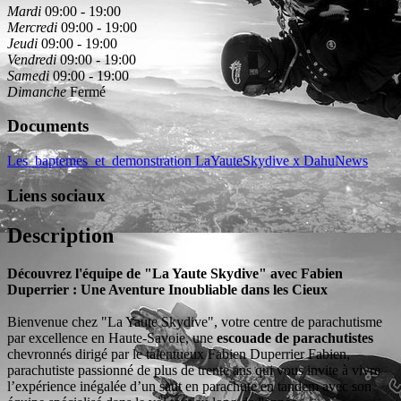
Mardi
09:00 - 19:00
Mercredi
09:00 - 19:00
Jeudi
09:00 - 19:00
Vendredi
09:00 - 19:00
Samedi
09:00 - 19:00
Dimanche
Fermé
Documents
Les_baptemes_et_demonstration
LaYauteSkydive x DahuNews
Liens sociaux
Description
Découvrez l'équipe de "La Yaute Skydive" avec Fabien
Duperrier : Une Aventure Inoubliable dans les Cieux
Bienvenue chez "La Yaute Skydive", votre centre de parachutisme
par excellence en Haute-Savoie, une
escouade de parachutistes
chevronnés dirigé par le talentueux Fabien Duperrier Fabien,
parachutiste passionné de plus de trente ans qui vous invite à vivre
l’expérience inégalée d’un saut en parachute en tandem avec son