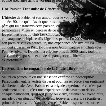
équipe spécialisé dans le vol tout au long de l'année.
Une Passion Transmise de Génération en Génération
L'histoire de Fabien et son amour pour le vol libre remonte aux
années 90, lorsqu'il n'avait que trois ans. C’est son arrière-grand-
père qui lui a transmis cette passion, en l'emmenant voir les
parapentes à Mieussy, berceau de ce sport né en 1979. Inspiré par
les premiers vols du club Les Choucas, Fabien a commencé à voler
en parapente en biplace dès l'âge de sept ans. En 2007, il effectue
son premier saut en parachute, une expérience décisive qui l’a
conduit à passer sa PAC (Progression Accompagnée en Chute) dès
l’année suivante. Depuis, il a effectué plus de 3000 sauts, toujours
avec la même passion et envie de partager cette liberté
extraordinaire.
La Sensation Incomparable de la Chute Libre
Sauter en parachute est une sensation extrême et indescriptible.
Paradoxalement, le vertige disparaît pour laisser place à un sentiment
de liberté totale. Avec Fabien et sa brigade expérimenté ce n’est pas
seulement un saut, c’est une expérience de dépassement de soi, où
chaque participant, qu’il soit jeune ou vieux, casanier ou aventureux,
malade ou en situation de handicap, trouve sa place. La sécurité est
primordiale chez "La Yaute Skydive". Fabien respecte des normes