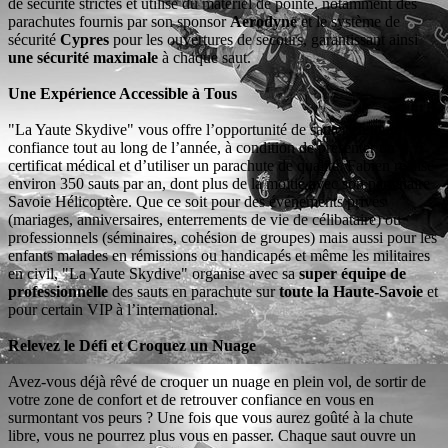
de sécurité strictes et utilise du matériel de pointe, notamment des
parachutes fournis par son sponsor
Aerodyne
et le système de
sécurité
Cypres
pour les ouvertures de secours, garantissant ainsi
une sécurité maximale
à chaque saut.
Une Expérience Accessible à Tous
"La Yaute Skydive" vous offre l’opportunité de sauter en toute
confiance tout au long de l’année, à condition de présenter un
certificat médical et d’utiliser un parachute de qualité. Fabien réalise
environ 350 sauts par an, dont plus de la moitié avec son partenaire
Savoie Hélicoptère. Que ce soit pour des événements privés
(mariages, anniversaires, enterrements de vie de célibataire) ou
professionnels (séminaires, cohésion de groupes) mais aussi pour les
enfants malades en rémissions ou handicapés et même les militaires
en civil, "La Yaute Skydive" organise avec sa
super équipe de
professionnelle
des sauts en parachute sur
toute la Haute-Savoie
et
pour certain VIP à l’international.
Relevez le Défi et Croquez un Nuage
Avez-vous déjà rêvé de croquer un nuage en plein vol, de sortir de
votre zone de confort et de retrouver confiance en vous en
surmontant vos peurs ? Une fois que vous aurez goûté à la chute
libre, vous ne pourrez plus vous en passer. Chaque saut ouvre un