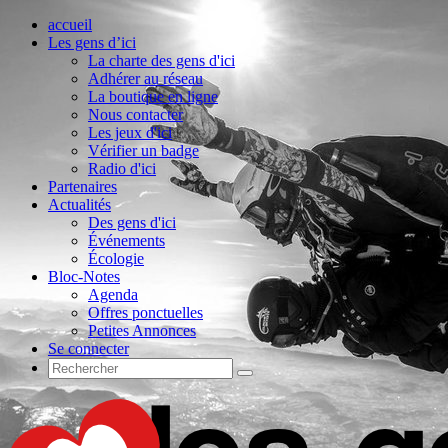
accueil
Les gens d’ici
La charte des gens d'ici
Adhérer au réseau
La boutique en ligne
Nous contacter
Les jeux d'ici
Vérifier un badge
Radio d'ici
Partenaires
Actualités
Des gens d'ici
Événements
Écologie
Bloc-Notes
Agenda
Offres ponctuelles
Petites Annonces
Se connecter