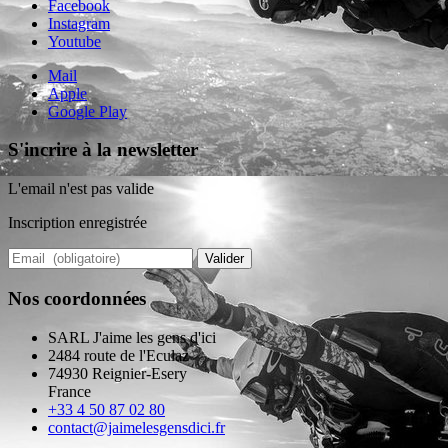
Facebook
Instagram
Youtube
Mail
Apple
Google Play
S'incrire à la newsletter
L'email n'est pas valide
Inscription enregistrée
Valider
Nos coordonnées
SARL J'aime les gens d'ici
2484 route de l'Eculaz
74930 Reignier-Esery
France
+33 4 50 87 02 80
contact@jaimelesgensdici.fr