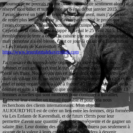
retourner, je ne pouvais pas me débarrasser de ce sentiment alors j'ai
réservé mon billet et suis arrivée au Népal début janvier 2015.
J'avais réservé un billet de retour pour début avril, mais j’ai décidé
de rester plus longtemps car je n'avais pas terminé le projet que
j'avais commencé - la construction d'une cuisine pour l'orphelinat.
Cependant, la catastrophe a frappé le Népal le 25 avril 2015. Le
tremblement de terre a détruit la cuisine que nous avions construite,
mais personne n'a été blessé. C'est ce jour-là qu'est née l'association
« Les Enfants de Kavresthali ».
https://www.lesenfantsdekavresthali.com
J'ai consacré du temps à cette organisation axée sur l'aide aux
femmes et aux enfants et tout le travail acharné a définitivement
porté ses fruits. Nous avons mis en place deux classes maternelles
dans un village local, un atelier de transformation dédié au café et de
miel et notre organisation a aidé à former 40 femmes dans l'art de la
couture et suite à la formation que nous avons financée, pour les 13
femmes actuelles qui sont motivées pour continuer à travailler,
J’aimerai leur confier un travail équitable et pour cela nous
recherchons des clients internationaux. Mon objectif
AUJOURD’HUI est de créer un lien entre les femmes, déjà formées
via Les Enfants de Kavresthali, et de futurs clients pour leur
permettre d'avoir une quantité de travail conséquente et de gagner un
salaire fixe. Leur donner des emplois ne contribuera pas seulement à
ajouter de la valeur à leurs créations, cela les aidera à devenir