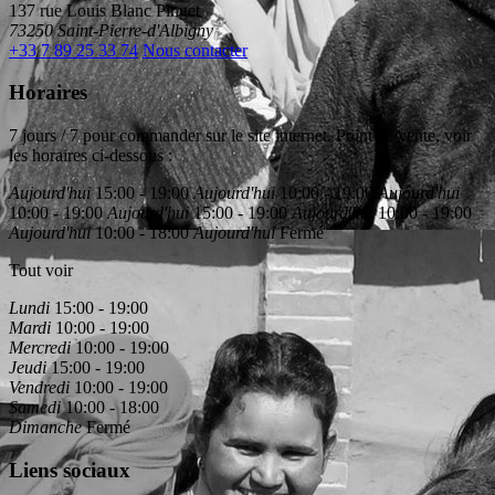
137 rue Louis Blanc Pinget
73250 Saint-Pierre-d'Albigny
+33 7 89 25 33 74
Nous contacter
Horaires
7 jours / 7 pour commander sur le site internet. Point de vente, voir
les horaires ci-dessous :
Aujourd'hui
15:00 - 19:00
Aujourd'hui
10:00 - 19:00
Aujourd'hui
10:00 - 19:00
Aujourd'hui
15:00 - 19:00
Aujourd'hui
10:00 - 19:00
Aujourd'hui
10:00 - 18:00
Aujourd'hui
Fermé
Tout voir
Lundi
15:00 - 19:00
Mardi
10:00 - 19:00
Mercredi
10:00 - 19:00
Jeudi
15:00 - 19:00
Vendredi
10:00 - 19:00
Samedi
10:00 - 18:00
Dimanche
Fermé
Liens sociaux