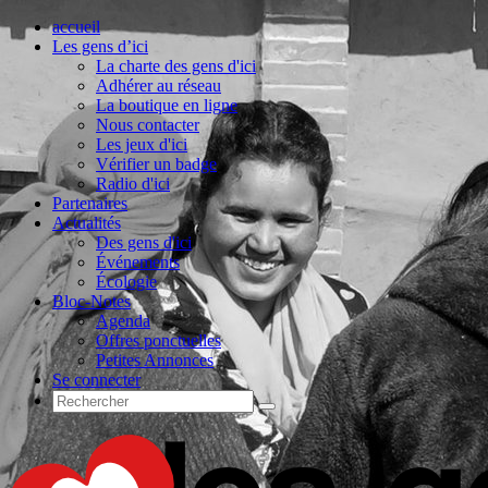
accueil
Les gens d’ici
La charte des gens d'ici
Adhérer au réseau
La boutique en ligne
Nous contacter
Les jeux d'ici
Vérifier un badge
Radio d'ici
Partenaires
Actualités
Des gens d'ici
Événements
Écologie
Bloc-Notes
Agenda
Offres ponctuelles
Petites Annonces
Se connecter