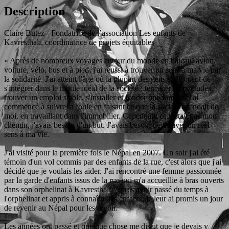
Description
Claire Butez - Fondatrice de l’association Les enfants de
Kavresthali, coordinatrice de projets équitables
« Après de nombreux voyages autour du monde en bateau, avion,
voiture, vélo, bus et à pied, j'ai réussi à trouver un sens à ma vie par
la solidarité. J'ai atteint l'âge où la plupart des gens s'efforcent de
s'intégrer dans le moule idéal de la société : terminer leurs études,
trouver un emploi stable, s'installer et fonder une famille. J'ai
commencé à suivre la foule en faisant ce que la société attendait de
moi, en travaillant dans l'immobilier. Cependant ce n'était pas mon
chemin, j'avais besoin d'un but. J'avais besoin de trouver un réel
sens à ma vie.
J'ai visité pour la première fois le Népal en 2007. Un soir j'ai été
témoin d'un vol commis par des enfants de la rue, c'est alors que j'ai
décidé que je voulais les aider. J'ai rencontré une femme passionnée
par la garde d'enfants issus de la rue qui m'a accueillie à bras ouverts
dans son orphelinat à Kavresthali. Après avoir passé du temps à
l'orphelinat et appris à connaître les enfants, je leur ai promis un jour
de revenir au Népal pour les revoir.
Les années ont passé et quelque chose me disait que je devais y