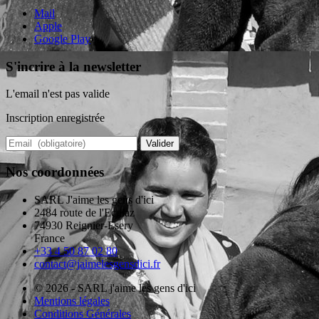
Mail
Apple
Google Play
S'incrire à la newsletter
L'email n'est pas valide
Inscription enregistrée
Valider
Nos coordonnées
SARL J'aime les gens d'ici
2484 route de l'Eculaz
74930 Reignier-Esery
France
+33 4 50 87 02 80
contact@jaimelesgensdici.fr
© 2026 - SARL j'aime les gens d'ici
Mentions légales
Conditions Générales