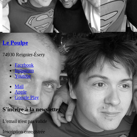
Le Poulpe
74930 Reignier-Ésery
Facebook
Instagram
Youtube
Mail
Apple
Google Play
S'incrire à la newsletter
L'email n'est pas valide
Inscription enregistrée