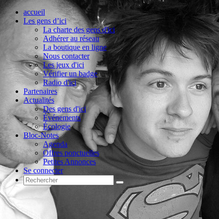
accueil
Les gens d’ici
La charte des gens d'ici
Adhérer au réseau
La boutique en ligne
Nous contacter
Les jeux d'ici
Vérifier un badge
Radio d'ici
Partenaires
Actualités
Des gens d'ici
Événements
Écologie
Bloc-Notes
Agenda
Offres ponctuelles
Petites Annonces
Se connecter