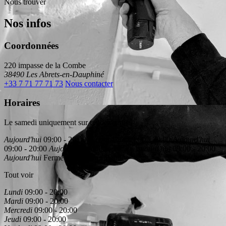
Nous trouver
Nos infos
Coordonnées
220 impasse de la Combe
38490 Les Abrets-en-Dauphiné
+33 7 71 77 71 73
Nous contacter
Horaires
Le samedi uniquement sur rendez-vous.
Aujourd'hui
09:00 - 20:00
Aujourd'hui
09:00 - 20:00
Aujourd'hui
09:00 - 20:00
Aujourd'hui
09:00 - 20:00
Aujourd'hui
09:00 - 20:00
Aujourd'hui
Fermé
Aujourd'hui
Fermé
Tout voir
Lundi
09:00 - 20:00
Mardi
09:00 - 20:00
Mercredi
09:00 - 20:00
Jeudi
09:00 - 20:00