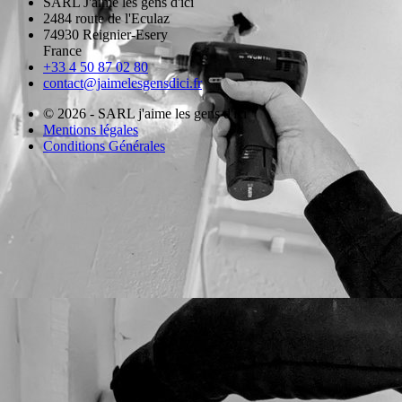
SARL J'aime les gens d'ici
2484 route de l'Eculaz
74930 Reignier-Esery
France
+33 4 50 87 02 80
contact@jaimelesgensdici.fr
© 2026 - SARL j'aime les gens d'ici
Mentions légales
Conditions Générales