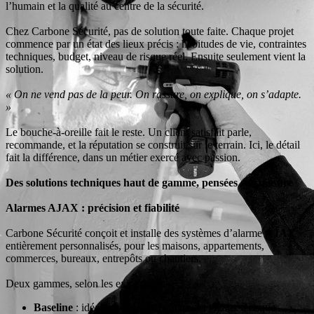
l’humain et la qualité au centre de la sécurité.
Chez Carbone Sécurité, pas de solution toute faite. Chaque projet
commence par un état des lieux précis : habitudes de vie, contraintes
techniques, budget, niveau de risque réel. Ensuite seulement vient la
solution.
« On ne vend pas de la peur. On rassure, on explique, on s’adapte.
»
Le bouche-à-oreille fait le reste. Un client satisfait parle,
recommande, et la réputation se construit sur le terrain. Ici, le détail
fait la différence, dans un métier exercé avec passion.
Des solutions techniques haut de gamme, pensées sur-mesure
Alarmes AJAX : précision et fiabilité
Carbone Sécurité conçoit et installe des systèmes d’alarme
AJAX
entièrement personnalisés, pour les maisons, appartements,
commerces, bureaux, entrepôts ou chantiers.
Deux gammes, selon les exigences :
Baseline
: idéale pour les habitations et locaux à risque