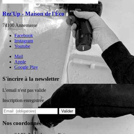
Rez'Up - Maison de l'Éco
74100 Annemasse
Facebook
Instagram
Youtube
Mail
Apple
Google Play
S'incrire à la newsletter
L'email n'est pas valide
Inscription enregistrée
Valider
Nos coordonnées