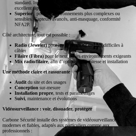
standard. Installation rapide, évolutive, application intuitive,
excellent rapport protection/prix.
Superior
: pour les environnements plus complexes ou
sensibles. Capteurs avancés, anti-masquage, conformité
NFA2P.
Côté architecture, tout est possible :
Radio (Jeweler)
pour les rénovations ou sites difficiles à
câbler
Filaire (Fibra)
pour le neuf ou les environnements exigeants
Mix radio/filaire
, afin d’optimiser robustesse et installation
Une méthode claire et rassurante
Audit
du site et des usages
Conception
sur-mesure
Installation propre
, tests et paramétrages
Suivi
, maintenance et évolutions
Vidéosurveillance : voir, dissuader, protéger
Carbone Sécurité installe des systèmes de vidéosurveillance
modernes et fiables, adaptés aux particuliers comme aux
professionnels :