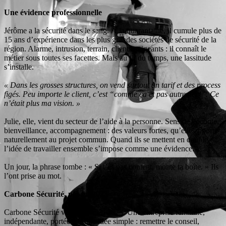
Une évidence professionnelle
Jérôme a la sécurité dans le sang. À la quarantaine, il cumule plus de
15 ans d’expérience dans les plus grandes sociétés de sécurité de la
région. Alarme, intrusion, terrain, clients exigeants : il connaît le
métier sous toutes ses facettes. Mais au fil du temps, une lassitude
s’installe.
« Dans les grosses structures, on vend surtout un tarif et des process
figés. Peu importe le client, c’est “comme ça et pas autrement”. Ce
n’était plus ma vision. »
Julie, elle, vient du secteur de l’aide à la personne. Sens de l’écoute,
bienveillance, accompagnement : des valeurs fortes, qu’elle apporte
naturellement au projet commun. Quand ils se mettent en couple,
l’idée de travailler ensemble s’impose comme une évidence.
Un jour, la phrase tombe : « Si t’es pas content, monte ta boîte. » Ils
l’ont prise au mot.
Carbone Sécurité, née en 2023
Carbone Sécurité voit le jour en 2023. Une entreprise familiale,
indépendante, portée par une idée simple : remettre le conseil,