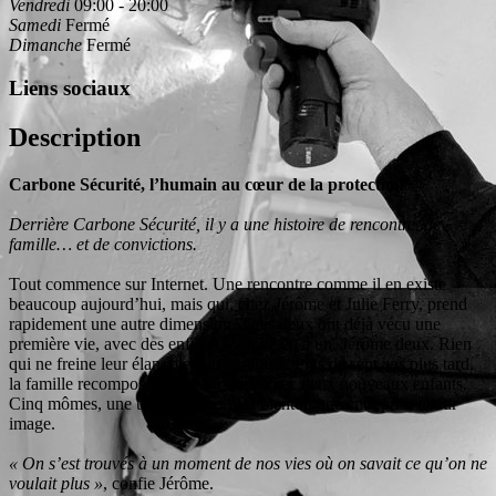
Vendredi
09:00 - 20:00
Samedi
Fermé
Dimanche
Fermé
Liens sociaux
Description
Carbone Sécurité, l’humain au cœur de la protection
Derrière Carbone Sécurité, il y a une histoire de rencontre, de
famille… et de convictions.
Tout commence sur Internet. Une rencontre comme il en existe
beaucoup aujourd’hui, mais qui, chez Jérôme et Julie Ferry, prend
rapidement une autre dimension. Tous deux ont déjà vécu une
première vie, avec des enfants — Julie en a un, Jérôme deux. Rien
qui ne freine leur élan, bien au contraire. Plus de sept ans plus tard,
la famille recomposée s’est agrandie avec deux nouveaux enfants.
Cinq mômes, une tribu soudée… et bientôt, une entreprise à leur
image.
« On s’est trouvés à un moment de nos vies où on savait ce qu’on ne
voulait plus »
, confie Jérôme.