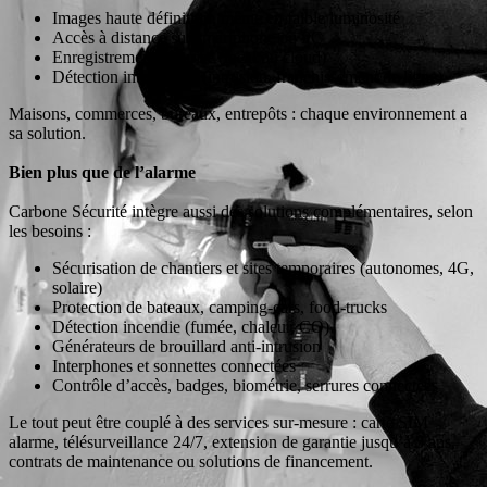
Images haute définition, même en faible luminosité
Accès à distance sur smartphone ou PC
Enregistrement sécurisé (local ou cloud)
Détection intelligente (intrusion, franchissement de ligne)
Maisons, commerces, bureaux, entrepôts : chaque environnement a
sa solution.
Bien plus que de l’alarme
Carbone Sécurité intègre aussi des solutions complémentaires, selon
les besoins :
Sécurisation de chantiers et sites temporaires (autonomes, 4G,
solaire)
Protection de bateaux, camping-cars, food-trucks
Détection incendie (fumée, chaleur, CO)
Générateurs de brouillard anti-intrusion
Interphones et sonnettes connectées
Contrôle d’accès, badges, biométrie, serrures connectées
Le tout peut être couplé à des services sur-mesure : carte SIM
alarme, télésurveillance 24/7, extension de garantie jusqu’à 5 ans,
contrats de maintenance ou solutions de financement.