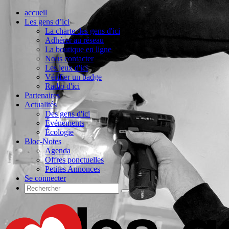
accueil
Les gens d’ici
La charte des gens d'ici
Adhérer au réseau
La boutique en ligne
Nous contacter
Les jeux d'ici
Vérifier un badge
Radio d'ici
Partenaires
Actualités
Des gens d'ici
Événements
Écologie
Bloc-Notes
Agenda
Offres ponctuelles
Petites Annonces
Se connecter