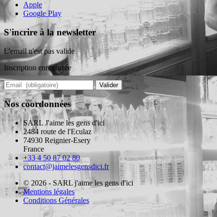
Apple
Google Play
S'incrire à la newsletter
L'email n'est pas valide
Inscription enregistrée
Valider
Nos coordonnées
SARL J'aime les gens d'ici
2484 route de l'Eculaz
74930 Reignier-Esery
France
+33 4 50 87 02 80
contact@jaimelesgensdici.fr
© 2026 - SARL j'aime les gens d'ici
Mentions légales
Conditions Générales