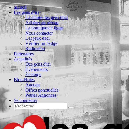
accueil
Les gens d’ici
La charte des gens d'ici
Adhérer au réseau
La boutique en ligne
Nous contacter
Les jeux d'ici
Vérifier un badge
Radio d'ici
Partenaires
Actualités
Des gens d'ici
Événements
Écologie
Bloc-Notes
Agenda
Offres ponctuelles
Petites Annonces
Se connecter