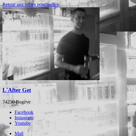
Retour aux offres ponctuelles
L'After Get
74250 Bogève
Facebook
Instagram
Youtube
Mail