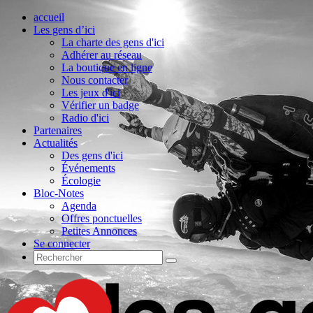
accueil
Les gens d’ici
La charte des gens d'ici
Adhérer au réseau
La boutique en ligne
Nous contacter
Les jeux d'ici
Vérifier un badge
Radio d'ici
Partenaires
Actualités
Des gens d'ici
Événements
Écologie
Bloc-Notes
Agenda
Offres ponctuelles
Petites Annonces
Se connecter