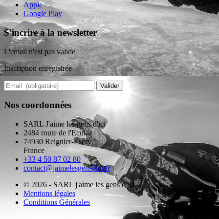
Apple
Google Play
S'incrire à la newsletter
L'email n'est pas valide
Inscription enregistrée
Valider
Nos coordonnées
SARL J'aime les gens d'ici
2484 route de l'Eculaz
74930 Reignier-Esery
France
+33 4 50 87 02 80
contact@jaimelesgensdici.fr
© 2026 - SARL j'aime les gens d'ici
Mentions légales
Conditions Générales