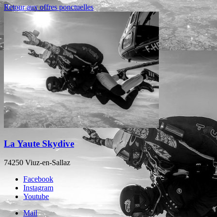
Retour aux offres ponctuelles
La Yaute Skydive
74250 Viuz-en-Sallaz
Facebook
Instagram
Youtube
Mail