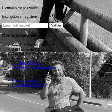
L'email n'est pas valide
Inscription enregistrée
Valider
Nos coordonnées
SARL J'aime les gens d'ici
2484 route de l'Eculaz
74930 Reignier-Esery
France
+33 4 50 87 02 80
contact@jaimelesgensdici.fr
© 2026 - SARL j'aime les gens d'ici
Mentions légales
Conditions Générales