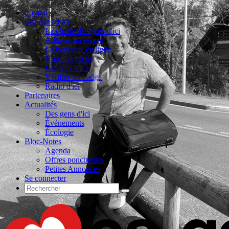
accueil
Les gens d’ici
La charte des gens d'ici
Adhérer au réseau
La boutique en ligne
Nous contacter
Les jeux d'ici
Vérifier un badge
Radio d'ici
Partenaires
Actualités
Des gens d'ici
Événements
Écologie
Bloc-Notes
Agenda
Offres ponctuelles
Petites Annonces
Se connecter