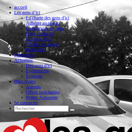
accueil
Les gens d’ici
La charte des gens d'ici
Adhérer au réseau
La boutique en ligne
Nous contacter
Les jeux d'ici
Vérifier un badge
Radio d'ici
Partenaires
Actualités
Des gens d'ici
Événements
Écologie
Bloc-Notes
Agenda
Offres ponctuelles
Petites Annonces
Se connecter