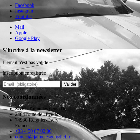
Facebook
Instagram
Youtube
Mail
Apple
Google Play
S'incrire à la newsletter
L'email n'est pas valide
Inscription enregistrée
Valider
Nos coordonnées
SARL J'aime les gens d'ici
2484 route de l'Eculaz
74930 Reignier-Esery
France
+33 4 50 87 02 80
contact@jaimelesgensdici.fr