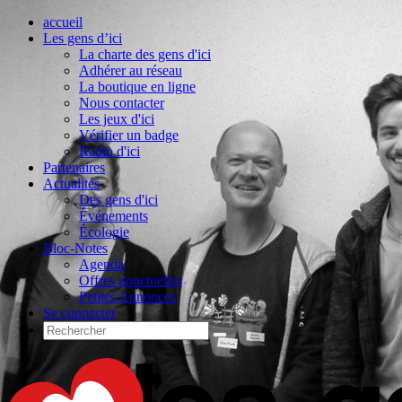
accueil
Les gens d’ici
La charte des gens d'ici
Adhérer au réseau
La boutique en ligne
Nous contacter
Les jeux d'ici
Vérifier un badge
Radio d'ici
Partenaires
Actualités
Des gens d'ici
Événements
Écologie
Bloc-Notes
Agenda
Offres ponctuelles
Petites Annonces
Se connecter