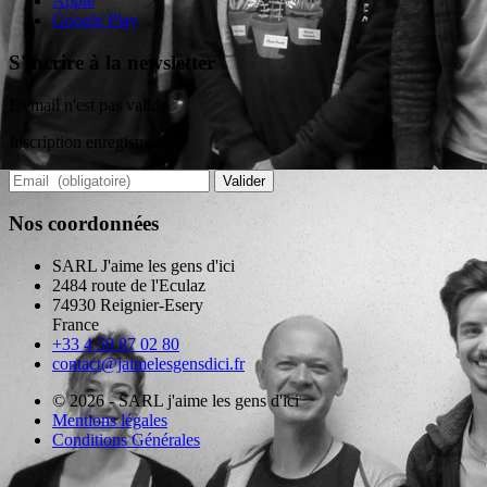
Apple
Google Play
S'incrire à la newsletter
L'email n'est pas valide
Inscription enregistrée
Valider
Nos coordonnées
SARL J'aime les gens d'ici
2484 route de l'Eculaz
74930 Reignier-Esery
France
+33 4 50 87 02 80
contact@jaimelesgensdici.fr
© 2026 - SARL j'aime les gens d'ici
Mentions légales
Conditions Générales