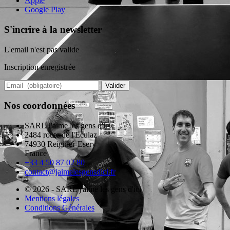
Apple
Google Play
S'incrire à la newsletter
L'email n'est pas valide
Inscription enregistrée
Valider
Nos coordonnées
SARL J'aime les gens d'ici
2484 route de l'Eculaz
74930 Reignier-Esery
France
+33 4 50 87 02 80
contact@jaimelesgensdici.fr
© 2026 - SARL j'aime les gens d'ici
Mentions légales
Conditions Générales