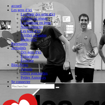
accueil
Les gens d’ici
La charte des gens d'ici
Adhérer au réseau
La boutique en ligne
Nous contacter
Les jeux d'ici
Vérifier un badge
Radio d'ici
Partenaires
Actualités
Des gens d'ici
Événements
Écologie
Bloc-Notes
Agenda
Offres ponctuelles
Petites Annonces
Se connecter