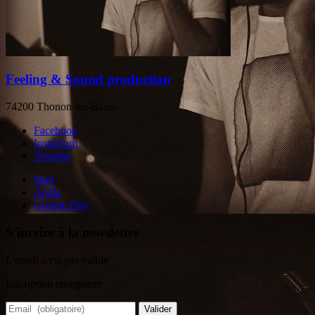
Feeling & Sound production
74200 Thonon-les-Bains
Facebook
Instagram
Youtube
Mail
Apple
Google Play
S'incrire à la newsletter
L'email n'est pas valide
Inscription enregistrée
Valider