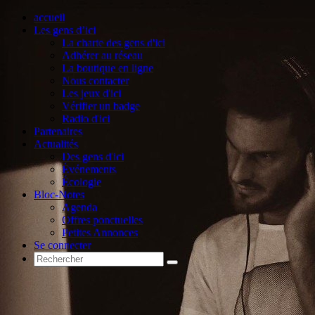
accueil
Les gens d’ici
La charte des gens d'ici
Adhérer au réseau
La boutique en ligne
Nous contacter
Les jeux d'ici
Vérifier un badge
Radio d'ici
Partenaires
Actualités
Des gens d'ici
Événements
Écologie
Bloc-Notes
Agenda
Offres ponctuelles
Petites Annonces
Se connecter